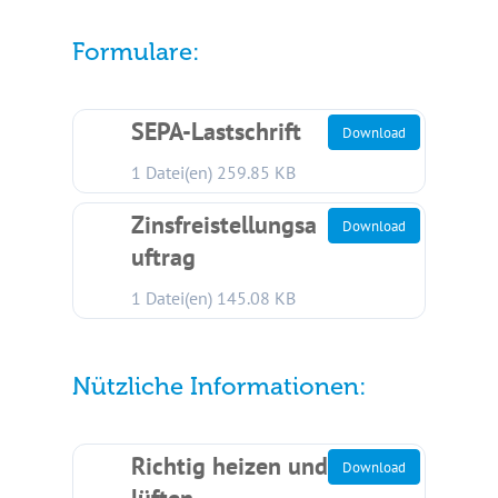
Formulare:
SEPA-Lastschrift
Download
1 Datei(en)
259.85 KB
Zinsfreistellungsa
Download
uftrag
1 Datei(en)
145.08 KB
Nützliche Informationen:
Richtig heizen und
Download
lüften