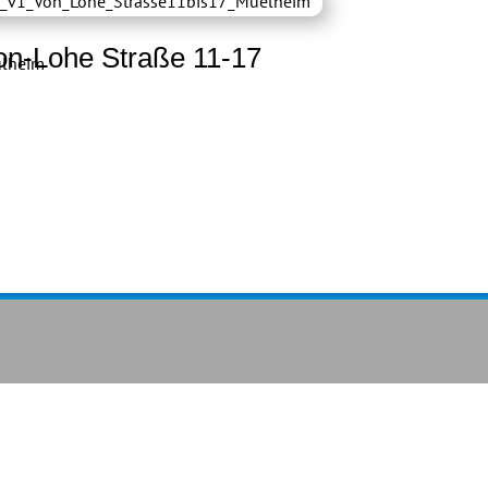
on-Lohe Straße 11-17
lheim