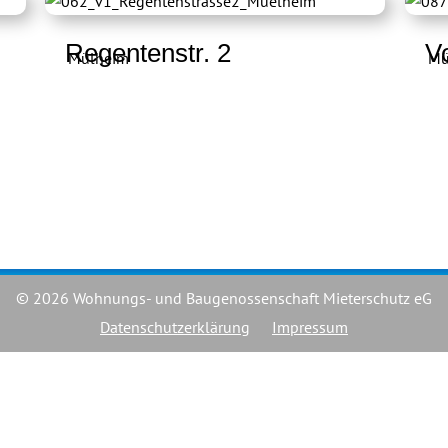
Regentenstr. 2
V
Mülheim
Mü
© 2026 Wohnungs- und Baugenossenschaft Mieterschutz eG
Datenschutzerklärung
Impressum