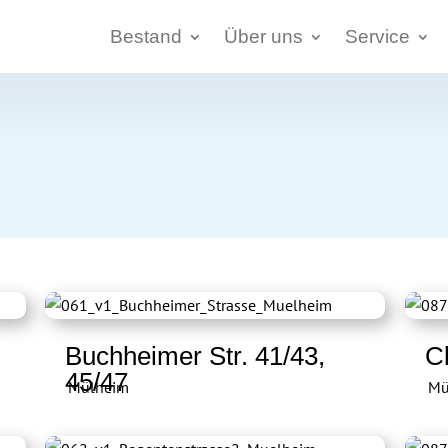
Bestand
Über uns
Service
Buchheimer Str. 41/43,
C
45/47
Mülheim
Mü